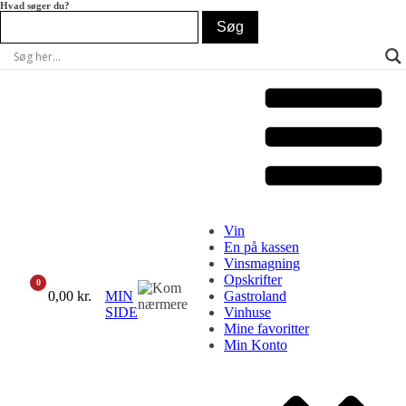
Hvad søger du?
Vin
En på kassen
Vinsmagning
Opskrifter
0
Cart
0,00
kr.
MIN
Gastroland
SIDE
Vinhuse
Mine favoritter
Min Konto