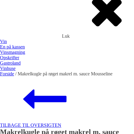
Luk
Vin
En på kassen
Vinsmagning
Opskrifter
Gastroland
Vinhuse
Forside
/ Makrelkugle på røget makrel m. sauce Mousseline
Rødvin
alt godt fra havet
Spanien
Frankrig
Tyskland
Portugal
DET GRØNNE HJØRNE
Hvidvin
Spanien
FROKOSTBORDET
Frankrig
Tyskland
Portugal
ROSéVIN
TAPAS
Spanien
Portugal
THAI OG CHILI
TILBAGE TIL OVERSIGTEN
BOBLER
Makrelkugle på røget makrel m. sauce
Spanien
GRIS
Tyskland
Frankring