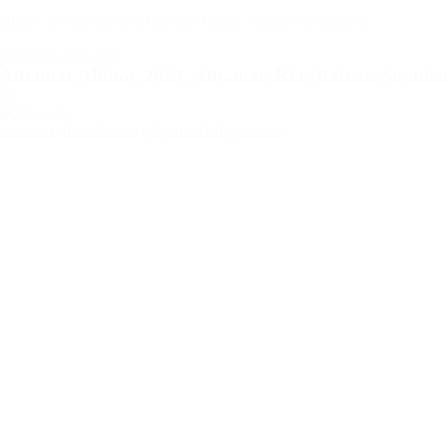
Blancs de noirs på den blå drue Caiño. Tilbage til fortiden.
239,00 kr.
Albamar
Albamar Albino, 2025, Albamar, Rias Baixas, Spanien
Galicien (Riax Baixas)
| Spanien
Tilføj til kurv