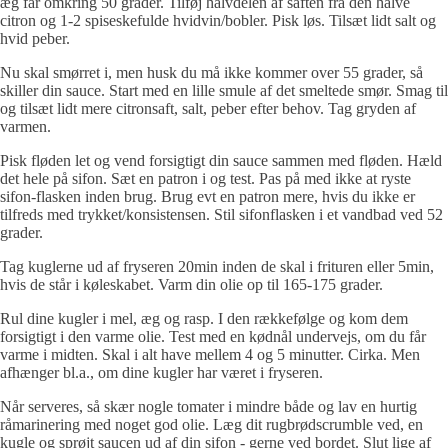
æg får omkring 50 grader. Tilføj halvdelen af saften fra den halve
citron og 1-2 spiseskefulde hvidvin/bobler. Pisk løs. Tilsæt lidt salt og
hvid peber.
Nu skal smørret i, men husk du må ikke kommer over 55 grader, så
skiller din sauce. Start med en lille smule af det smeltede smør. Smag til
og tilsæt lidt mere citronsaft, salt, peber efter behov. Tag gryden af
varmen.
Pisk fløden let og vend forsigtigt din sauce sammen med fløden. Hæld
det hele på sifon. Sæt en patron i og test. Pas på med ikke at ryste
sifon-flasken inden brug. Brug evt en patron mere, hvis du ikke er
tilfreds med trykket/konsistensen. Stil sifonflasken i et vandbad ved 52
grader.
Tag kuglerne ud af fryseren 20min inden de skal i frituren eller 5min,
hvis de står i køleskabet. Varm din olie op til 165-175 grader.
Rul dine kugler i mel, æg og rasp. I den rækkefølge og kom dem
forsigtigt i den varme olie. Test med en kødnål undervejs, om du får
varme i midten. Skal i alt have mellem 4 og 5 minutter. Cirka. Men
afhænger bl.a., om dine kugler har været i fryseren.
Når serveres, så skær nogle tomater i mindre både og lav en hurtig
råmarinering med noget god olie. Læg dit rugbrødscrumble ved, en
kugle og sprøjt saucen ud af din sifon - gerne ved bordet. Slut lige af