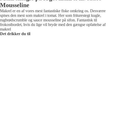
Mousseline
DESSERTVIN
Okse Og kalv
Makrel er en af vores mest fantastiske fiske omkring os. Desværre
Frankrig
Tyskland
spises den mest som makrel i tomat. Her som friturestegt kugle,
Fjerkræ
rugbrødscrumble og sauce mousseline på sifon. Fantastisk til
frokostbordet, hvis du lige vil bryde med den gængse opfattelse af
Lam
makrel
Det drikker du til
den søde tand