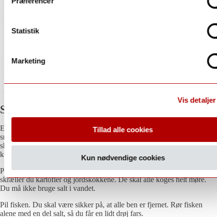
Præferencer
92
Parker
Statistik
Xarel.lo vermell - rød xarel.lo
175,00 kr.
Colet
Marketing
Font de Minella, Brut Nature, 2022, Colet, Classic
Penedés, Penedés, Spanien
Penedés
| Spanien
Tilføj til kurv
Vis detaljer
Sådan gør du
En fed opskrift, hvordu virkelig får lov til at lege med teknikker og
Tillad alle cookies
smage. MEN start med at få åbnet den flaske hvidvin, som du alligevel
skal bruge, når du skal lave din sauce, og få skænket et lille glas til
kokken!
Kun nødvendige cookies
Pil løget. Hak det fint og brun det på en pande med noget smør. Imens
skræller du kartofler og jordskokkene. De skal alle koges helt møre.
Du må ikke bruge salt i vandet.
Pil fisken. Du skal være sikker på, at alle ben er fjernet. Rør fisken
alene med en del salt, så du får en lidt drøj fars.