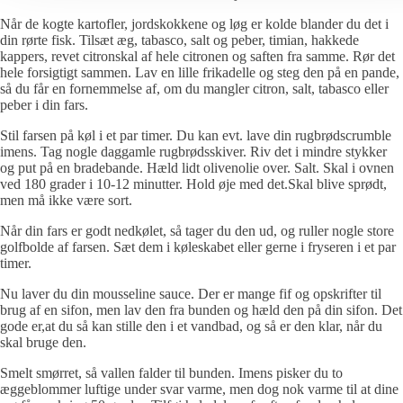
Når de kogte kartofler, jordskokkene og løg er kolde blander du det i
din rørte fisk. Tilsæt æg, tabasco, salt og peber, timian, hakkede
kappers, revet citronskal af hele citronen og saften fra samme. Rør det
hele forsigtigt sammen. Lav en lille frikadelle og steg den på en pande,
så du får en fornemmelse af, om du mangler citron, salt, tabasco eller
peber i din fars.
Stil farsen på køl i et par timer. Du kan evt. lave din rugbrødscrumble
imens. Tag nogle daggamle rugbrødsskiver. Riv det i mindre stykker
og put på en bradebande. Hæld lidt olivenolie over. Salt. Skal i ovnen
ved 180 grader i 10-12 minutter. Hold øje med det.Skal blive sprødt,
men må ikke være sort.
Når din fars er godt nedkølet, så tager du den ud, og ruller nogle store
golfbolde af farsen. Sæt dem i køleskabet eller gerne i fryseren i et par
timer.
Nu laver du din mousseline sauce. Der er mange fif og opskrifter til
brug af en sifon, men lav den fra bunden og hæld den på din sifon. Det
gode er,at du så kan stille den i et vandbad, og så er den klar, når du
skal bruge den.
Smelt smørret, så vallen falder til bunden. Imens pisker du to
æggeblommer luftige under svar varme, men dog nok varme til at dine