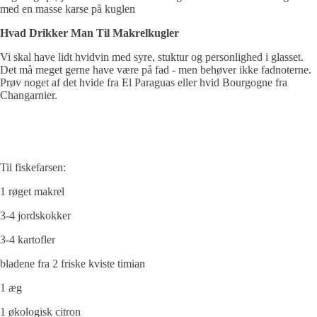
med en masse karse på kuglen
Hvad Drikker Man Til Makrelkugler
Vi skal have lidt hvidvin med syre, stuktur og personlighed i glasset.
Det må meget gerne have være på fad - men behøver ikke fadnoterne.
Prøv noget af det hvide fra El Paraguas eller hvid Bourgogne fra
Changarnier.
Til fiskefarsen:
1 røget makrel
3-4 jordskokker
3-4 kartofler
bladene fra 2 friske kviste timian
1 æg
1 økologisk citron