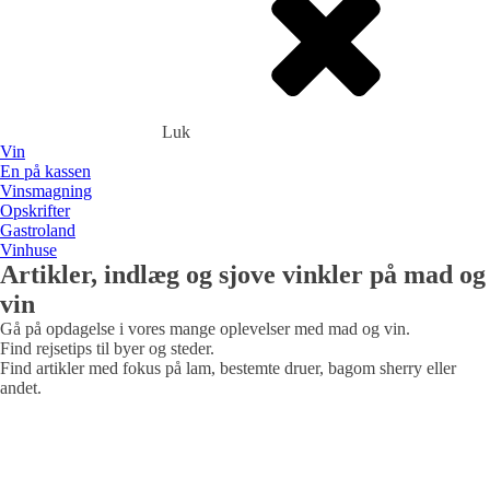
Luk
Vin
En på kassen
Vinsmagning
Opskrifter
Gastroland
Vinhuse
Artikler, indlæg og sjove vinkler på mad og
Rødvin
alt godt fra havet
vin
Spanien
Frankrig
Tyskland
Portugal
DET GRØNNE HJØRNE
Gå på opdagelse i vores mange oplevelser med mad og vin.
Hvidvin
Find rejsetips til byer og steder.
Spanien
FROKOSTBORDET
Find artikler med fokus på lam, bestemte druer, bagom sherry eller
Frankrig
Tyskland
Portugal
andet.
ROSéVIN
TAPAS
Spanien
Portugal
THAI OG CHILI
BOBLER
Spanien
GRIS
Tyskland
Frankring