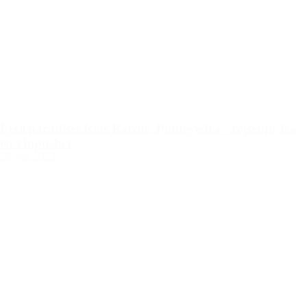
Ferieparadiset Rias Baixas, Pontevedra - rejsetips fra
en vinpusher
28. juli 2023