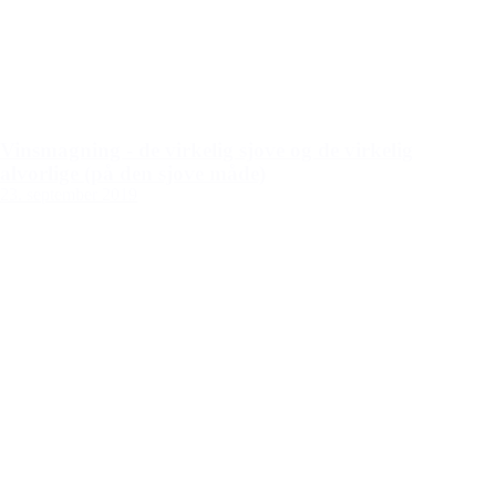
Vinsmagning - de virkelig sjove og de virkelig
alvorlige (på den sjove måde)
23. september 2019