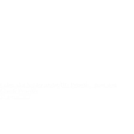
Colet: øko bobler under DO Penedès - men som
Classic Penedès
12. august 2021