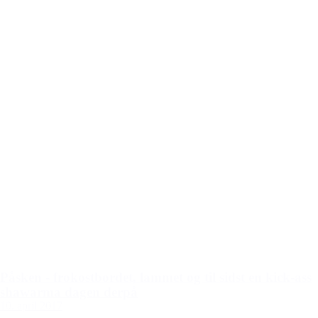
Påsken - frokostbordet, lammet og til sidst en kick-ass
shawarma dagen derpå
10. april 2017