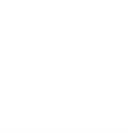
Pais Vasco, San Sebastian, Baskerlandet og Txakoli