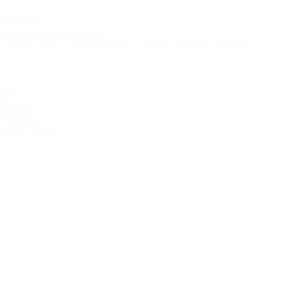
185,00 kr.
Aseginolaza & Leunda
Arrossa, 2025, Aseginolaza & Leunda, Navarra, Spanien
Navarra
| Spanien
Tilføj til kurv
6 x
Gastro (2022)