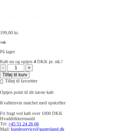
Hjemmelavede tortillas til tacos
199,00
kr.
/stk
På lager
Køb nu og optjen
4
DKK pr. stk.!
Cuvée,
2022,
Tilføj til kurv
Aseginolaza
Tilføj til favoritter
&
Okse på spid
Leunda,
Optjen point til dit næste køb
Navarra,
Spanien
Kvalitetsvin matchet med opskrifter
antal
Fri fragt ved køb over 1000 DKK
Hvaddrikkermantil
Tel:
+45 51 24 26 66
Mail:
kundeservice@gastroland.dk