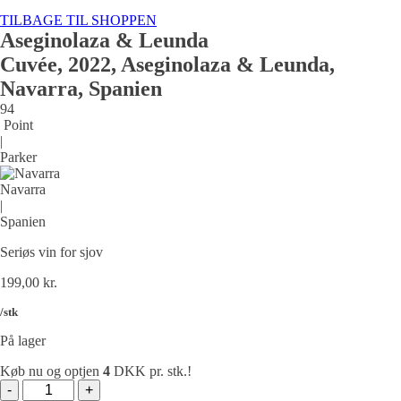
TILBAGE TIL SHOPPEN
DESSERTVIN
Okse Og kalv
Aseginolaza & Leunda
Frankrig
Tyskland
Cuvée, 2022, Aseginolaza & Leunda,
Fjerkræ
Navarra, Spanien
Lam
94
Point
den søde tand
|
Parker
Navarra
|
Spanien
Seriøs vin for sjov
199,00
kr.
/stk
På lager
Køb nu og optjen
4
DKK pr. stk.!
Cuvée,