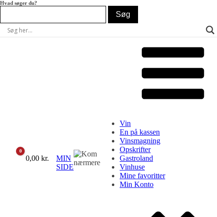
Hvad søger du?
Vin
En på kassen
Vinsmagning
Opskrifter
0
Cart
0,00
kr.
MIN
Gastroland
SIDE
Vinhuse
Mine favoritter
Min Konto