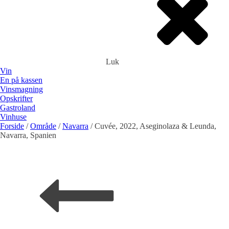
Luk
Vin
En på kassen
Vinsmagning
Opskrifter
Gastroland
Vinhuse
Forside
/
Område
/
Navarra
/ Cuvée, 2022, Aseginolaza & Leunda,
Rødvin
alt godt fra havet
Navarra, Spanien
Spanien
Frankrig
Tyskland
Portugal
DET GRØNNE HJØRNE
Hvidvin
Spanien
FROKOSTBORDET
Frankrig
Tyskland
Portugal
ROSéVIN
TAPAS
Spanien
Portugal
THAI OG CHILI
BOBLER
Spanien
GRIS
Tyskland
Frankring