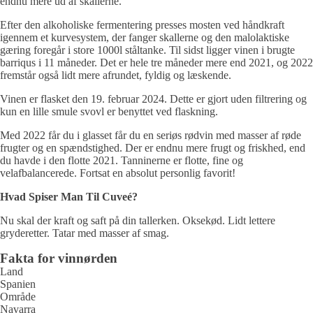
endnu mere ud af skallerne.
Efter den alkoholiske fermentering presses mosten ved håndkraft
igennem et kurvesystem, der fanger skallerne og den malolaktiske
gæring foregår i store 1000l ståltanke. Til sidst ligger vinen i brugte
barriqus i 11 måneder. Det er hele tre måneder mere end 2021, og 2022
fremstår også lidt mere afrundet, fyldig og læskende.
Vinen er flasket den 19. februar 2024. Dette er gjort uden filtrering og
kun en lille smule svovl er benyttet ved flaskning.
Med 2022 får du i glasset får du en seriøs rødvin med masser af røde
frugter og en spændstighed. Der er endnu mere frugt og friskhed, end
du havde i den flotte 2021. Tanninerne er flotte, fine og
velafbalancerede. Fortsat en absolut personlig favorit!
Hvad Spiser Man Til Cuveé?
Nu skal der kraft og saft på din tallerken. Oksekød. Lidt lettere
gryderetter. Tatar med masser af smag.
Fakta for vinnørden
Land
Spanien
Område
Navarra