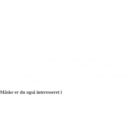
3 HURTIGE OM
Aseginolaza & Leunda
● Fokuseret på garnacha druen og Navarras historie
● Jon og Pedro er gamle venner og har studeret biologi på universitetet
i Pamplona
● 2016 var første gang de lavede vin og 2018 var første kommercielle
årgang med salg i Spanien
Læs mere
Måske er du også interesseret i