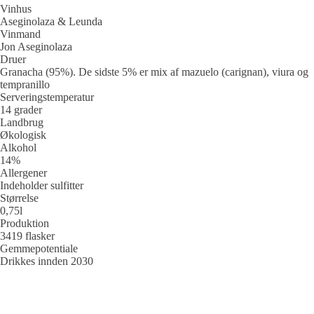
Vinhus
Aseginolaza & Leunda
Vinmand
Jon Aseginolaza
Druer
Granacha (95%). De sidste 5% er mix af mazuelo (carignan), viura og
tempranillo
Serveringstemperatur
14 grader
Landbrug
Økologisk
Alkohol
14%
Allergener
Indeholder sulfitter
Størrelse
0,75l
Produktion
3419 flasker
Gemmepotentiale
Drikkes innden 2030