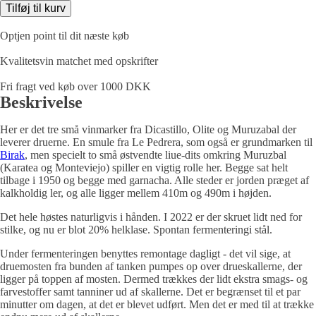
2022,
Tilføj til kurv
Aseginolaza
&
Optjen point til dit næste køb
Leunda,
Navarra,
Kvalitetsvin matchet med opskrifter
Spanien
antal
Fri fragt ved køb over 1000 DKK
Beskrivelse
Her er det tre små vinmarker fra Dicastillo, Olite og Muruzabal der
leverer druerne. En smule fra Le Pedrera, som også er grundmarken til
Birak
, men specielt to små østvendte liue-dits omkring Muruzbal
(Karatea og Monteviejo) spiller en vigtig rolle her. Begge sat helt
tilbage i 1950 og begge med garnacha. Alle steder er jorden præget af
kalkholdig ler, og alle ligger mellem 410m og 490m i højden.
Det hele høstes naturligvis i hånden. I 2022 er der skruet lidt ned for
stilke, og nu er blot 20% helklase. Spontan fermenteringi stål.
Under fermenteringen benyttes remontage dagligt - det vil sige, at
druemosten fra bunden af tanken pumpes op over drueskallerne, der
ligger på toppen af mosten. Dermed trækkes der lidt ekstra smags- og
farvestoffer samt tanniner ud af skallerne. Det er begrænset til et par
minutter om dagen, at det er blevet udført. Men det er med til at trække