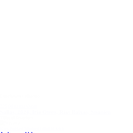
Enkeltmarks albarino
225,00 kr.
Iria Otero
Sallas, 2024, Iria Otero, Rias Baixas, Spanien
Tilføj til favoritter
Rias Baixas
| Spanien
Tilføj til kurv