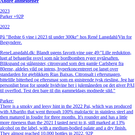
Andre anmeldelser
2023
Parker +92P
2022
På "Bedste 6 vine i 2023 til under 300kr" hos René Langdahl/Vin for
Begyndere.
ReneLangdahl.dk: Blandt ugens favorit-vine uge 49:"Lille reduktion,
lugt af behagelig svovl som når bordbomben ryger nytårsaften.
Blikspand og stålgnister, citronvand som den gamle Carlsberg fra
80erne, aldeles vild og intens, hyperkoncentreret og langt over
standarden for øjeblikkets Rias Baixas. Citronsalt i eftersmagen,
bittelille bitterhed og eftersmag som en gnistrende tysk riesling. Jeg har
personligt brug for sprøde hvidvine her i julemåneden og det giver PAI
til overflod. Test den bare til din gammeldags modnede sild."
Parker:
There is a smoky and leesy hint in the 2022 Pai, which was produced
with Albariño that went through 100% malolactic in stainless steel and
then matured in foudre for three months. It's rounder and has a little
more ripeness than the 2021 I tasted next to it, still marked at 13%
alcohol on the label, with a medium-bodied palate and a dry finish.
They almost reached 10,000 bottles in 2022. 92P