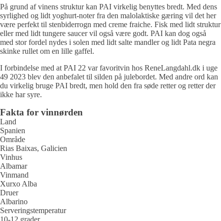
På grund af vinens struktur kan PAI virkelig benyttes bredt. Med dens
syrlighed og lidt yoghurt-noter fra den malolaktiske gæring vil det her
være perfekt til stenbiderrogn med creme fraiche. Fisk med lidt struktur
eller med lidt tungere saucer vil også være godt. PAI kan dog også
med stor fordel nydes i solen med lidt salte mandler og lidt Pata negra
skinke rullet om en lille gaffel.
I forbindelse med at PAI 22 var favoritvin hos ReneLangdahl.dk i uge
49 2023 blev den anbefalet til silden på julebordet. Med andre ord kan
du virkelig bruge PAI bredt, men hold den fra søde retter og retter der
ikke har syre.
Fakta for vinnørden
Land
Spanien
Område
Rias Baixas, Galicien
Vinhus
Albamar
Vinmand
Xurxo Alba
Druer
Albarino
Serveringstemperatur
10-12 grader