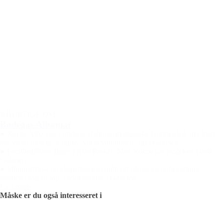
3 HURTIGE OM
Bodegas Albamar
● Xurxo Alba står i spidsen af denne økologiske familiegård, der klart
har været med til at starte "vin-revolutionen" op i Galicien
● Familiegården ligger i Rias Baixas. Men Xurxo har projekter i hele
Galicien
● Minimalistisk og eksperimenterende stil (druer og opbevaring)-
muligvis blandt top 3 winemakers i Galicien
Læs mere
Måske er du også interesseret i