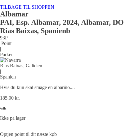
TILBAGE TIL SHOPPEN
DESSERTVIN
Okse Og kalv
Albamar
Frankrig
Tyskland
PAI, Esp. Albamar, 2024, Albamar, DO
Fjerkræ
Rias Baixas, Spanienb
Lam
93P
Point
den søde tand
|
Parker
Rias Baixas, Galicien
|
Spanien
Hvis du kun skal smage en albariño....
185,00
kr.
/stk
Ikke på lager
Optjen point til dit næste køb