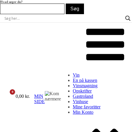
Hvad søger du?
Vin
En på kassen
Vinsmagning
Opskrifter
0
Cart
0,00
kr.
MIN
Gastroland
SIDE
Vinhuse
Mine favoritter
Min Konto