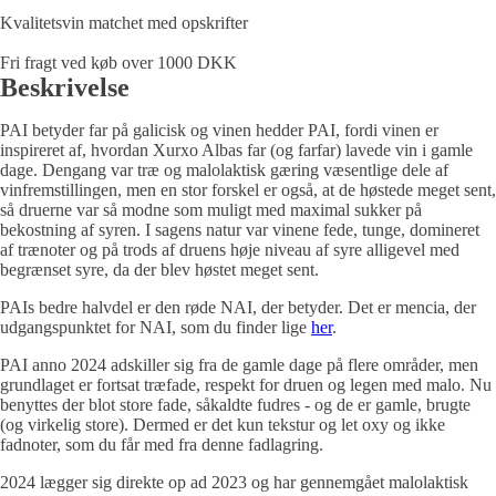
Kvalitetsvin matchet med opskrifter
Fri fragt ved køb over 1000 DKK
Beskrivelse
PAI betyder far på galicisk og vinen hedder PAI, fordi vinen er
inspireret af, hvordan Xurxo Albas far (og farfar) lavede vin i gamle
dage. Dengang var træ og malolaktisk gæring væsentlige dele af
vinfremstillingen, men en stor forskel er også, at de høstede meget sent,
så druerne var så modne som muligt med maximal sukker på
bekostning af syren. I sagens natur var vinene fede, tunge, domineret
af trænoter og på trods af druens høje niveau af syre alligevel med
begrænset syre, da der blev høstet meget sent.
PAIs bedre halvdel er den røde NAI, der betyder. Det er mencia, der
udgangspunktet for NAI, som du finder lige
her
.
PAI anno 2024 adskiller sig fra de gamle dage på flere områder, men
grundlaget er fortsat træfade, respekt for druen og legen med malo. Nu
benyttes der blot store fade, såkaldte fudres - og de er gamle, brugte
(og virkelig store). Dermed er det kun tekstur og let oxy og ikke
fadnoter, som du får med fra denne fadlagring.
2024 lægger sig direkte op ad 2023 og har gennemgået malolaktisk