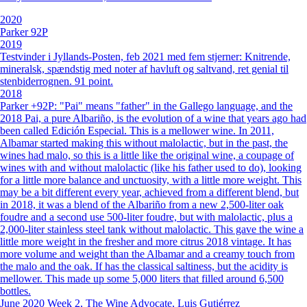
2020
Parker 92P
2019
Testvinder i Jyllands-Posten, feb 2021 med fem stjerner: Knitrende,
mineralsk, spændstig med noter af havluft og saltvand, ret genial til
stenbiderrognen. 91 point.
2018
Parker +92P: "Pai" means "father" in the Gallego language, and the
2018 Pai, a pure Albariño, is the evolution of a wine that years ago had
been called Edición Especial. This is a mellower wine. In 2011,
Albamar started making this without malolactic, but in the past, the
wines had malo, so this is a little like the original wine, a coupage of
wines with and without malolactic (like his father used to do), looking
for a little more balance and unctuosity, with a little more weight. This
may be a bit different every year, achieved from a different blend, but
in 2018, it was a blend of the Albariño from a new 2,500-liter oak
foudre and a second use 500-liter foudre, but with malolactic, plus a
2,000-liter stainless steel tank without malolactic. This gave the wine a
little more weight in the fresher and more citrus 2018 vintage. It has
more volume and weight than the Albamar and a creamy touch from
the malo and the oak. If has the classical saltiness, but the acidity is
mellower. This made up some 5,000 liters that filled around 6,500
bottles.
June 2020 Week 2, The Wine Advocate, Luis Gutiérrez