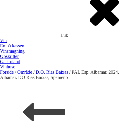
Luk
Vin
En på kassen
Vinsmagning
Opskrifter
Gastroland
Vinhuse
Forside
/
Område
/
D.O. Rìas Baixas
/ PAI, Esp. Albamar, 2024,
Rødvin
alt godt fra havet
Albamar, DO Rias Baixas, Spanienb
Spanien
Frankrig
Tyskland
Portugal
DET GRØNNE HJØRNE
Hvidvin
Spanien
FROKOSTBORDET
Frankrig
Tyskland
Portugal
ROSéVIN
TAPAS
Spanien
Portugal
THAI OG CHILI
BOBLER
Spanien
GRIS
Tyskland
Frankring