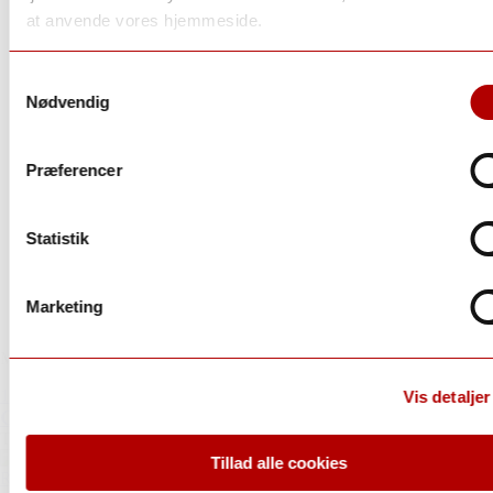
at anvende vores hjemmeside.
Samtykkevalg
Nødvendig
Præferencer
Statistik
Marketing
Mencia og caino med 15% albarino
185,00 kr.
Albamar
Vis detaljer
Clarete, 2025, Bodegas Albamar, Rias Baixas, Spanien
Tilføj til favoritter
Tillad alle cookies
Rias Baixas
| Spanien
Tilføj til kurv