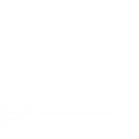
Naturvin fra Rias Baixas
185,00 kr.
Albamar
O Sebal, 2025, Bodegas Albamar, Rias Baixas,
Spanien
Tilføj til favoritter
Rias Baixas
| Spanien
Tilføj til kurv