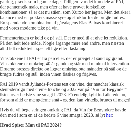
gæring, præcis som i gamle dage. Tidligere var det kun dele af PAI,
der gennemgik malo, men efter at have prøvet forskellige
kombinationer, så er det nu stilen, som Xurxo her jagter. Men det sker i
balance med en pokkers masse syre og struktur fra de brugte fudres.
En spændende kombination af gårsdagens Rias Baixas kombineret
med vores moderne take på vin.
Fermenteringen er kold og på stål. Det er med til at give let reduktion.
På den helt fede måde. Nogle årgange mere end andre, men næsten
altid lidt reduktivt - specielt lige efter flaskning.
Vinstokkene til PAI er fra parceller, der er præget af sand og granit.
Vinstokkene er omkring 40 år gamle og står med minimal intervention.
Druerne presses direkte og ligger omkring otte måneder på stål og de
brugte fudres og stål, inden vinen flaskes og frigives.
PAI 2019 vandt Jyllands-Postens test om vine, der matcher klassisk
stenbiderrogn med creme fraiche og 2022 var på "Vin for Begynder"-
listen over bedste vine smagt i 2023. Få endelig købt ind allerede nu,
for som altid er mængderne små - og den kan virkelig bruges til meget!
Hvis du vil begejstringen omkring PAI, da Vin for Begyndere havde
den med i som en af de bedste 6 vine smagt i 2023, så lyt
her
:
Hvad Spiser Man til PAI 2024?