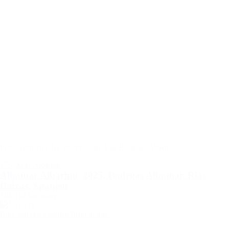
Præcis albariño fra troldmanden bag Bodegas Albamar.
175,00 kr.
Albamar
Albamar Albarino, 2025, Bodegas Albamar, Rias
Baixas, Spanien
Tilføj til favoritter
Riax Baixas
| Spanien
Tilføj til kurv