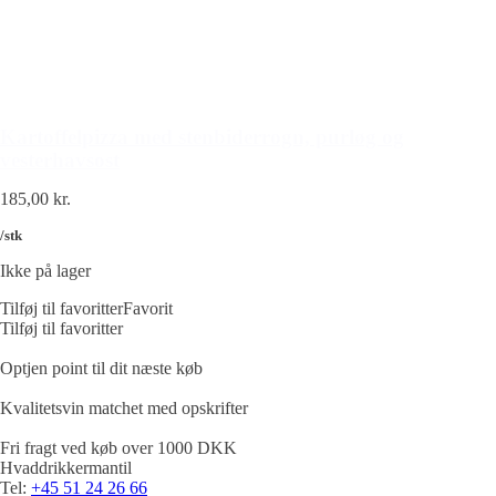
Kartoffelpizza med stenbiderrogn, purløg og
vesterhavsost
185,00
kr.
/stk
Ikke på lager
Tilføj til favoritter
Favorit
Tilføj til favoritter
Optjen point til dit næste køb
Kvalitetsvin matchet med opskrifter
Fri fragt ved køb over 1000 DKK
Hvaddrikkermantil
Tel:
+45 51 24 26 66