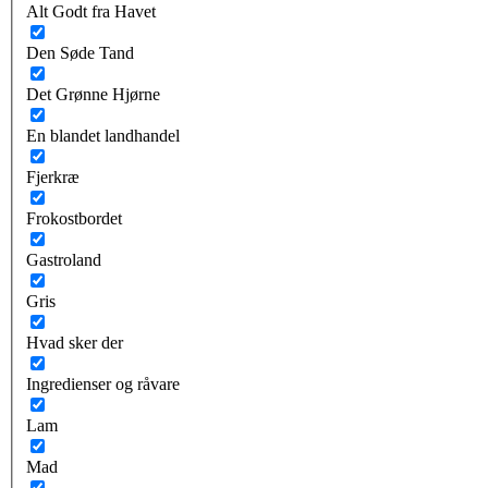
Alt Godt fra Havet
Den Søde Tand
Det Grønne Hjørne
En blandet landhandel
Fjerkræ
Frokostbordet
Gastroland
Gris
Hvad sker der
Ingredienser og råvare
Lam
Mad